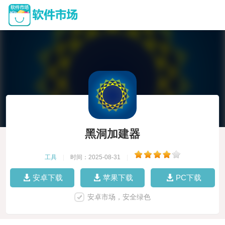
黑洞加建器
工具
|
时间：2025-08-31
|
安卓下载
苹果下载
PC下载
安卓市场，安全绿色