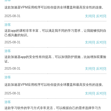
这款加速器VPM应用程序可以给你提供全球覆盖和最高安全性的连接。
2025-08-31
支持
[0]
反对
[0]
游客
这款app的课程非常丰富，可以满足我不同的学习需求，让我能够找到自
己感兴趣的知识。
2025-08-31
支持
[0]
反对
[0]
游客
这款加速器app的安全性有待提高，可以加强防护措施，比如增加双重验
证。
2025-08-31
支持
[0]
反对
[0]
游客
这款加速器VPM应用程序可以给你提供全球覆盖和最高安全性的连接。
2025-08-31
支持
[0]
反对
[0]
游客
这款学习软件的学习方式非常灵活，可以根据自己的需求选择学习方