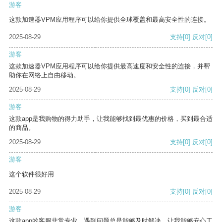
游客
这款加速器VPM应用程序可以给你提供全球覆盖和最高安全性的连接。
2025-08-29
支持
[0]
反对
[0]
游客
这款加速器VPM应用程序可以给你提供最高速度和安全性的连接，并帮
助你在网络上自由移动。
2025-08-29
支持
[0]
反对
[0]
游客
这款app是我购物的得力助手，让我能够找到最优惠的价格，买到最合适
的商品。
2025-08-29
支持
[0]
反对
[0]
游客
这个软件很好用
2025-08-29
支持
[0]
反对
[0]
游客
这款app的客服非常专业，遇到问题总是能够及时解决，让我能够安心工