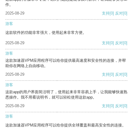
作。
2025-08-29
支持
[0]
反对
[0]
游客
这款软件的功能非常强大，使用起来非常方便。
2025-08-29
支持
[0]
反对
[0]
游客
这款加速器VPM应用程序可以给你提供最高速度和安全性的连接，并帮
助你在网络上自由移动。
2025-08-29
支持
[0]
反对
[0]
游客
这款app的用户界面简洁明了，使用起来非常容易上手，让我能够快速熟
悉操作。我不用看说明书，就可以轻松使用这款app。
2025-08-29
支持
[0]
反对
[0]
游客
这款加速器VPM应用程序可以给你提供全球覆盖和最高安全性的连接。