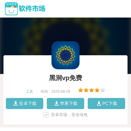
黑洞vp免费
工具
|
时间：2025-08-29
|
安卓下载
苹果下载
PC下载
安卓市场，安全绿色