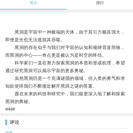
简介
排行
黑洞是宇宙中一种极端的天体，由于其引力极其强大，
即便是光也无法逃脱其吞噬。
黑洞的存在似乎与我们对宇宙的认知和规律背道而驰，
而黑洞的中心——奇点更是被认为是时空的终结。
科学家们一直在努力探索黑洞的本质和形成机理，希望
通过研究黑洞可以揭示宇宙的更多奥秘。
虽然黑洞仍是一个充满谜团的领域，但人类的勇气和求
知欲使得我们不断接近解开黑洞之谜的答案。
愿在未来的科技和研究中，我们能更深入地了解和探索
黑洞的奥秘。
#44#
评论
游客